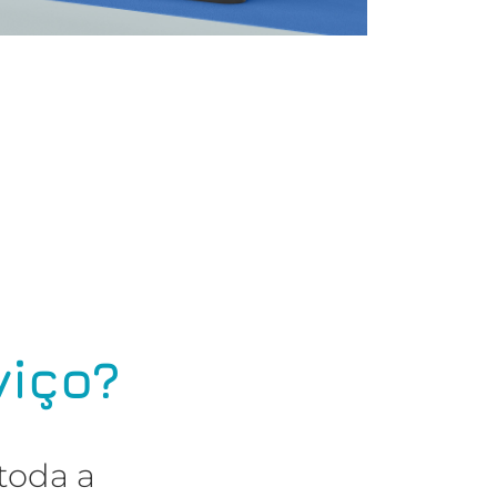
viço?
toda a