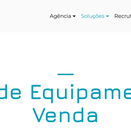
Agência
Soluções
Recru
de Equipam
Venda