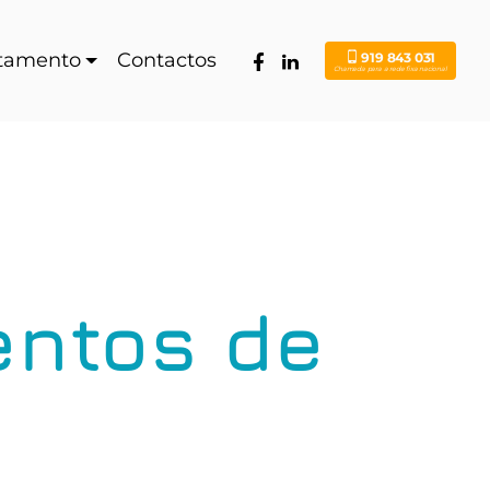
tamento
Contactos
919 843 031
Chamada para a rede fixa nacional
entos de